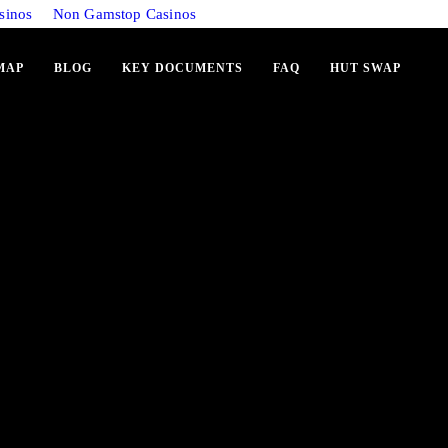
sinos
Non Gamstop Casinos
MAP
BLOG
KEY DOCUMENTS
FAQ
HUT SWAP