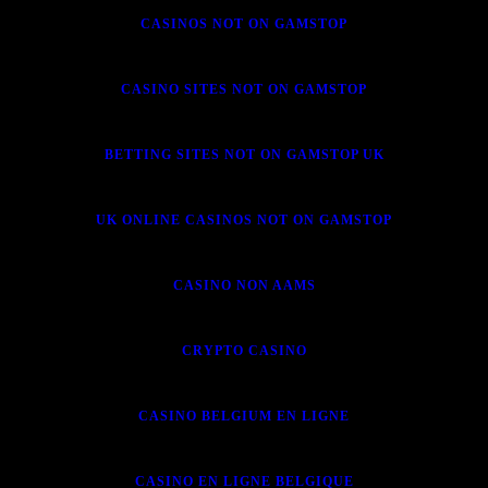
CASINOS NOT ON GAMSTOP
CASINO SITES NOT ON GAMSTOP
BETTING SITES NOT ON GAMSTOP UK
UK ONLINE CASINOS NOT ON GAMSTOP
CASINO NON AAMS
CRYPTO CASINO
CASINO BELGIUM EN LIGNE
CASINO EN LIGNE BELGIQUE